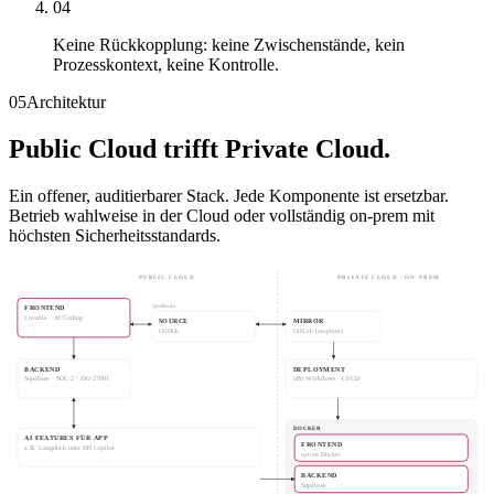
04
Keine Rückkopplung: keine Zwischenstände, kein
Prozesskontext, keine Kontrolle.
05
Architektur
Public Cloud trifft Private Cloud.
Ein offener, auditierbarer Stack. Jede Komponente ist ersetzbar.
Betrieb wahlweise in der Cloud oder vollständig on-prem mit
höchsten Sicherheitsstandards.
PUBLIC CLOUD
PRIVATE CLOUD / ON-PREM
Quellcode
FRONTEND
Lovable · AI Coding
SOURCE
MIRROR
GitHub
GitLab (on-prem)
BACKEND
DEPLOYMENT
Supabase · SOC 2 · ISO 27001
n8n Workflows · CI/CD
DOCKER
AI FEATURES FÜR APP
FRONTEND
z.B. Langdock oder MS Copilot
native Docker
BACKEND
Supabase