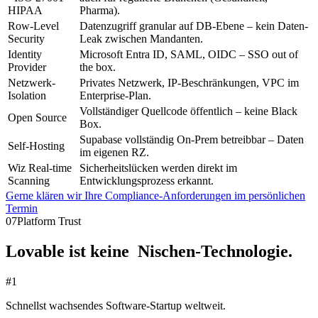
HIPAA
Pharma).
Row-Level
Datenzugriff granular auf DB-Ebene – kein Daten-
Security
Leak zwischen Mandanten.
Identity
Microsoft Entra ID, SAML, OIDC – SSO out of
Provider
the box.
Netzwerk-
Privates Netzwerk, IP-Beschränkungen, VPC im
Isolation
Enterprise-Plan.
Vollständiger Quellcode öffentlich – keine Black
Open Source
Box.
Supabase vollständig On-Prem betreibbar – Daten
Self-Hosting
im eigenen RZ.
Wiz Real-time
Sicherheitslücken werden direkt im
Scanning
Entwicklungsprozess erkannt.
Gerne klären wir Ihre Compliance-Anforderungen im persönlichen
Termin
07
Platform Trust
Lovable ist keine Nischen-Technologie.
#1
Schnellst wachsendes Software-Startup weltweit.