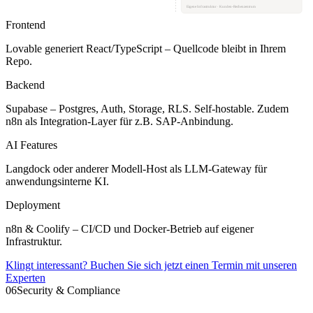
Eigene Infrastruktur · Kunden-Rechenzentrum
Frontend
Lovable generiert React/TypeScript – Quellcode bleibt in Ihrem
Repo.
Backend
Supabase – Postgres, Auth, Storage, RLS. Self-hostable. Zudem
n8n als Integration-Layer für z.B. SAP-Anbindung.
AI Features
Langdock oder anderer Modell-Host als LLM-Gateway für
anwendungsinterne KI.
Deployment
n8n & Coolify – CI/CD und Docker-Betrieb auf eigener
Infrastruktur.
Klingt interessant? Buchen Sie sich jetzt einen Termin mit unseren
Experten
06
Security & Compliance